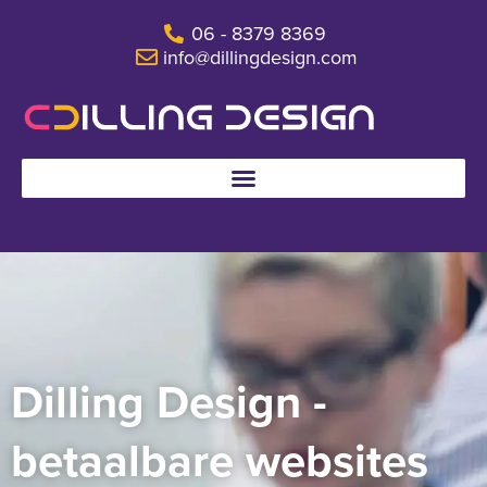
Ga
06 - 8379 8369
naar
info@dillingdesign.com
de
inhoud
Dilling Design -
betaalbare websites